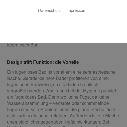
Wohlfühlatmosphäre der Extraklasse
Datenschutz
Impressum
Ihr Bad soll etwas Besonderes sein? Sie haben keine
Lust auf kleine Kacheln und sich verfärbende
Fugenmasse? Dann haben wir die perfekte Lösung für
Sie! Als erfahrener Handwerksbetrieb ist Frank Walter
Bienefeld Haustechnik Ihr Partner aus Kaarst für ein
fugenloses Bad.
Design trifft Funktion: die Vorteile
Ein fugenloses Bad ist vor allem eine sehr ästhetische
Sache. Gerade kleinere Bäder profitieren von einer
fugenlosen Bauweise, da sie dadurch optisch
vergrößert werden. Aber auch bei der Hygiene punktet
ein fugenloses Bad. Denn wo keine Fuge, da keine
Wasseransammlung – verfärbte oder schimmelnde
Fugen sind kein Problem mehr, die plane Fläche lässt
sich zudem einfacher reinigen. Außerdem ist die Fläche
unempfindlicher gegenüber Krafteinwirkungen: Bei